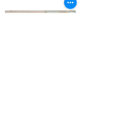
Cómo
aplicar
Cómo aplicar:
Llenar una solicitud en línea aquí.
Entrevista telefónica: envíe un correo
a
newctfarmers@gmail.com
para
programar la entrevista
Plazos y
cronograma